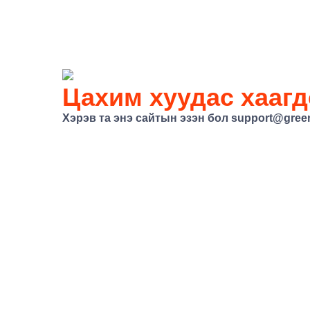
Цахим хуудас хаагд
Хэрэв та энэ сайтын эзэн бол support@gree